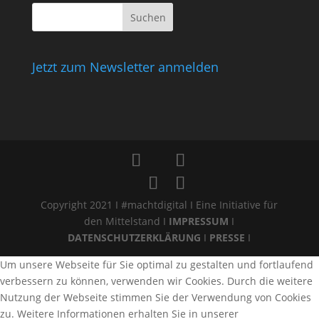
Jetzt zum Newsletter anmelden
Copyright 2021 I #machtdigital I Eine Initiative für
den Mittelstand I
IMPRESSUM
I
DATENSCHUTZERKLÄRUNG
I
PRESSE
I
Um unsere Webseite für Sie optimal zu gestalten und fortlaufend
verbessern zu können, verwenden wir Cookies. Durch die weitere
Nutzung der Webseite stimmen Sie der Verwendung von Cookies
zu. Weitere Informationen erhalten Sie in unserer