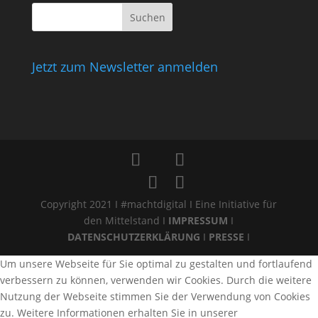
Jetzt zum Newsletter anmelden
Copyright 2021 I #machtdigital I Eine Initiative für
den Mittelstand I
IMPRESSUM
I
DATENSCHUTZERKLÄRUNG
I
PRESSE
I
Um unsere Webseite für Sie optimal zu gestalten und fortlaufend
verbessern zu können, verwenden wir Cookies. Durch die weitere
Nutzung der Webseite stimmen Sie der Verwendung von Cookies
zu. Weitere Informationen erhalten Sie in unserer