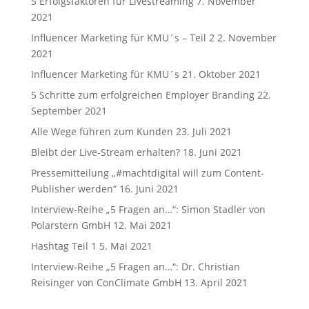
5 Erfolgsfaktoren für Livestreaming
7. November
2021
Influencer Marketing für KMU´s – Teil 2
2. November
2021
Influencer Marketing für KMU´s
21. Oktober 2021
5 Schritte zum erfolgreichen Employer Branding
22.
September 2021
Alle Wege führen zum Kunden
23. Juli 2021
Bleibt der Live-Stream erhalten?
18. Juni 2021
Pressemitteilung „#machtdigital will zum Content-
Publisher werden“
16. Juni 2021
Interview-Reihe „5 Fragen an…“: Simon Stadler von
Polarstern GmbH
12. Mai 2021
Hashtag Teil 1
5. Mai 2021
Interview-Reihe „5 Fragen an…“: Dr. Christian
Reisinger von ConClimate GmbH
13. April 2021