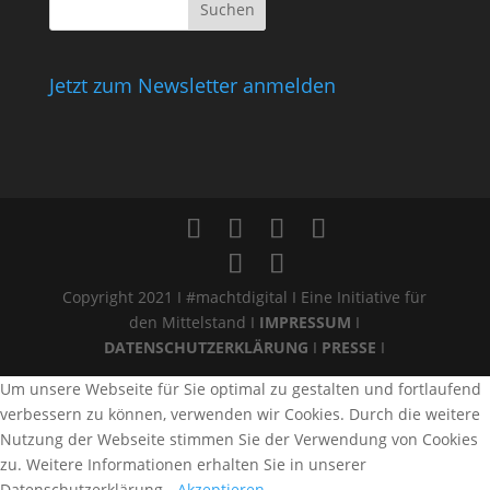
Jetzt zum Newsletter anmelden
Copyright 2021 I #machtdigital I Eine Initiative für
den Mittelstand I
IMPRESSUM
I
DATENSCHUTZERKLÄRUNG
I
PRESSE
I
Um unsere Webseite für Sie optimal zu gestalten und fortlaufend
verbessern zu können, verwenden wir Cookies. Durch die weitere
Nutzung der Webseite stimmen Sie der Verwendung von Cookies
zu. Weitere Informationen erhalten Sie in unserer
Datenschutzerklärung.
Akzeptieren