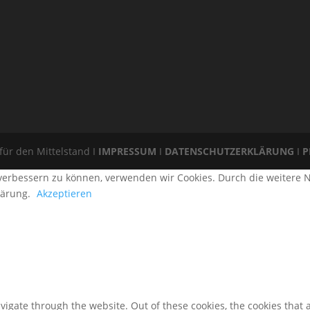
 für den Mittelstand I
IMPRESSUM
I
DATENSCHUTZERKLÄRUNG
I
P
d verbessern zu können, verwenden wir Cookies. Durch die weiter
lärung.
Akzeptieren
igate through the website. Out of these cookies, the cookies that 